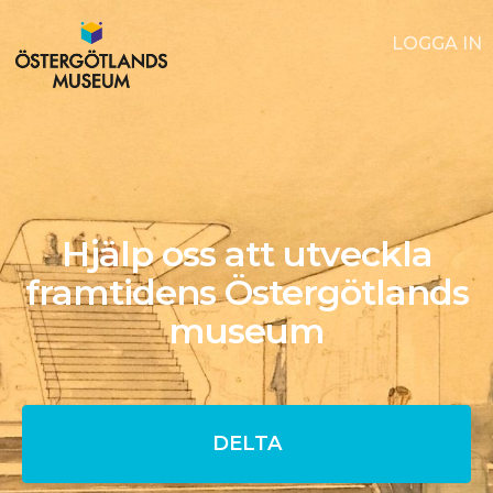
LOGGA IN
Hjälp oss att utveckla
framtidens Östergötlands
museum
DELTA